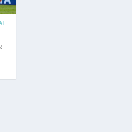
AI
ng