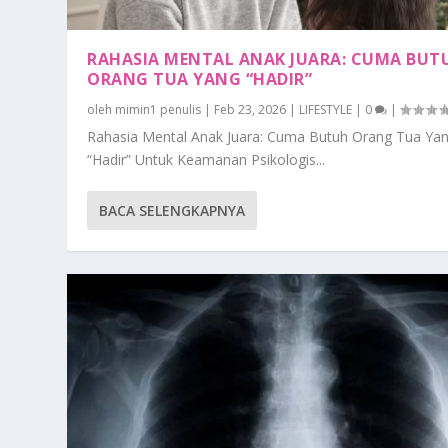
RAHASIA MENTAL ANAK JUARA: CUMA BUT
ORANG TUA YANG “HADIR”
oleh
mimin1 penulis
|
Feb 23, 2026
|
LIFESTYLE
|
0
|
Rahasia Mental Anak Juara: Cuma Butuh Orang Tua Ya
“Hadir” Untuk Keamanan Psikologis...
BACA SELENGKAPNYA