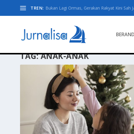
TREN:
Bukan Lagi Ormas, Gerakan Rakyat Kini Sah Jad
BERAN
TAG:
ANAK-ANAK