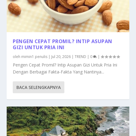
PENGEN CEPAT PROMIL? INTIP ASUPAN
GIZI UNTUK PRIA INI
oleh
mimin1 penulis
|
Jul 20, 2026
|
TREND
|
0
|
Pengen Cepat Promil? Intip Asupan Gizi Untuk Pria Ini
Dengan Berbagai Fakta-Fakta Yang Nantinya...
BACA SELENGKAPNYA