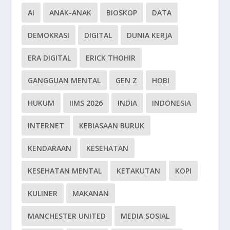
AI
ANAK-ANAK
BIOSKOP
DATA
DEMOKRASI
DIGITAL
DUNIA KERJA
ERA DIGITAL
ERICK THOHIR
GANGGUAN MENTAL
GEN Z
HOBI
HUKUM
IIMS 2026
INDIA
INDONESIA
INTERNET
KEBIASAAN BURUK
KENDARAAN
KESEHATAN
KESEHATAN MENTAL
KETAKUTAN
KOPI
KULINER
MAKANAN
MANCHESTER UNITED
MEDIA SOSIAL