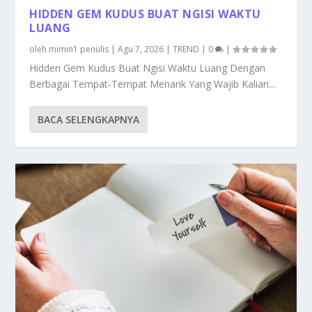
HIDDEN GEM KUDUS BUAT NGISI WAKTU
LUANG
oleh
mimin1 penulis
|
Agu 7, 2026
|
TREND
|
0
|
Hidden Gem Kudus Buat Ngisi Waktu Luang Dengan
Berbagai Tempat-Tempat Menarik Yang Wajib Kalian...
BACA SELENGKAPNYA