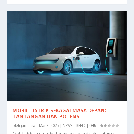
MOBIL LISTRIK SEBAGAI MASA DEPAN:
TANTANGAN DAN POTENSI
oleh
jurnalisa
|
Mar 3, 2025
|
NEWS
,
TREND
|
0
|
Mobil Listrik semakin dianggap sebagai solusi utama