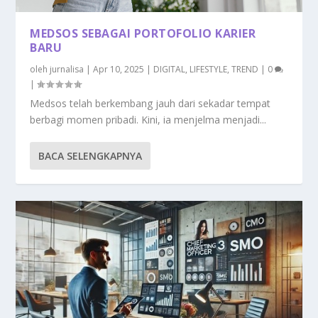
MEDSOS SEBAGAI PORTOFOLIO KARIER
BARU
oleh
jurnalisa
|
Apr 10, 2025
|
DIGITAL
,
LIFESTYLE
,
TREND
|
0
|
Medsos telah berkembang jauh dari sekadar tempat
berbagi momen pribadi. Kini, ia menjelma menjadi...
BACA SELENGKAPNYA