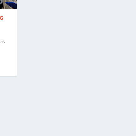
NG
gas