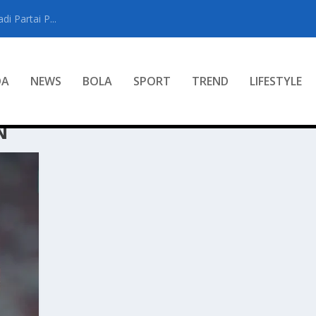
i Partai P...
DA
NEWS
BOLA
SPORT
TREND
LIFESTYLE
N