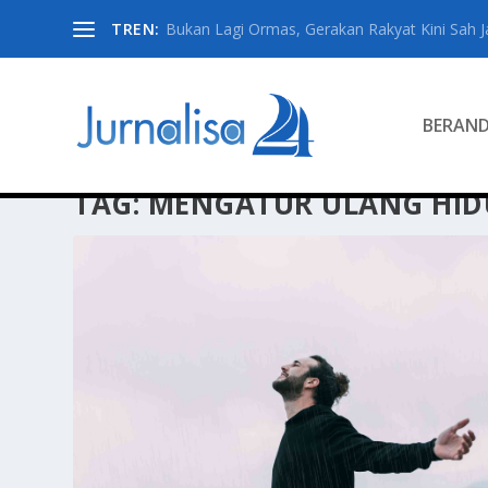
TREN:
Bukan Lagi Ormas, Gerakan Rakyat Kini Sah Jad
BERAN
TAG:
MENGATUR ULANG HID