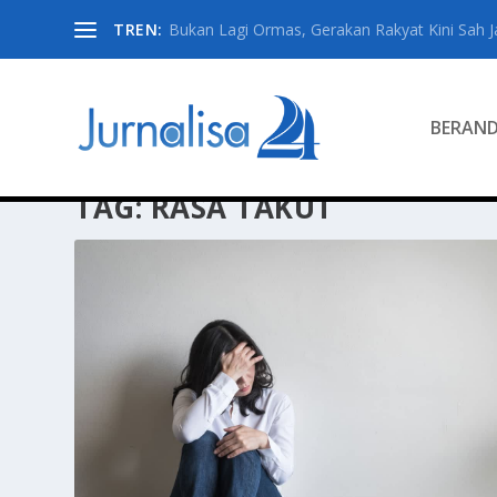
TREN:
Bukan Lagi Ormas, Gerakan Rakyat Kini Sah Jad
BERAN
TAG:
RASA TAKUT