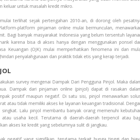
an keluar untuk masalah kredit mikro.
 mulai terlihat sejak pertengahan 2010-an, di dorong oleh pesatny
Platform-platform pinjaman online mulai bermunculan, menawarka
mit. Bagi banyak masyarakat Indonesia yang belum tersentuh layana
menarik karena bisa di akses hanya dengan menggunakan ponsel da
s Jasa Keuangan (OJK) mulai memperhatikan fenomena ini dan mula
dari penyalahgunaan dan praktik tidak etis yang kerap terjadi.
JOL
elakukan survey mengenai
Dampak Dari Pengguna Pinjol
. Maka dala
ua. Dampak dari pinjaman online (pinjol) dapat di rasakan dala
pak positif maupun negatif. Di satu sisi, pinjol menawarkan solus
t atau tidak memiliki akses ke layanan keuangan tradisional. Denga
 singkat. Lalu pinjol membantu banyak orang memenuhi kebutuha
 atau usaha kecil. Terutama di daerah-daerah terpencil atau bag
an akses ke kredit yang sebelumnya sulit di jangkau.
k negatif yang signifikan, terutama terkait bunga tinggi dan biay