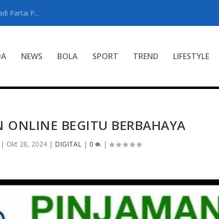
i Partai P...
DA
NEWS
BOLA
SPORT
TREND
LIFESTYLE
N ONLINE BEGITU BERBAHAYA
|
Okt 28, 2024
|
DIGITAL
|
0
|