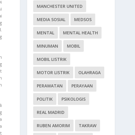
i
MANCHESTER UNITED
i
i
MEDIA SOSIAL
MEDSOS
g
.
MENTAL
MENTAL HEALTH
g
MINUMAN
MOBIL
h
MOBIL LISTRIK
g
t
MOTOR LISTRIK
OLAHRAGA
n
h
PERAWATAN
PERAYAAN
POLITIK
PSIKOLOGIS
li
REAL MADRID
g
a
RUBEN AMORIM
TAKRAW
a
t