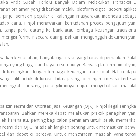
tika Anda Sudah Terlalu Banyak Dalam Melakukan Transaksi D
nan pinjaman yang di berikan melalui platform digital, seperti aplikas
, pinjol semakin populer di kalangan masyarakat Indonesia sebaga
rhadap dana. Pinjol menawarkan kemudahan proses pengajuan yan
, tanpa perlu datang ke bank atau lembaga keuangan tradisional
 mengisi formulir secara daring. Bahkan mengunggah dokumen yan
ilan.
rkan kemudahan, banyak juga risiko yang harus di perhatikan. Sala
unga yang tinggi dan biaya tersembunyi. Banyak platform pinjol yan
di bandingkan dengan lembaga keuangan tradisional. Hal ini dapa
ng sulit untuk di lunasi. Tidak jarang, peminjam merasa terteka
meningkat. Ini yang pada gilirannya dapat menyebabkan masala
pa izin resmi dari Otoritas Jasa Keuangan (OJK). Pinjol ilegal seringka
ransparan. Bahkan mereka dapat melakukan praktik penagihan yan
eh karena itu, penting bagi calon peminjam untuk selalu memeriks
in resmi dari OJK. Ini adalah langkah penting untuk memastikan bahw
el dan dapat di percaya. Untuk menghindari masalah yang terkai