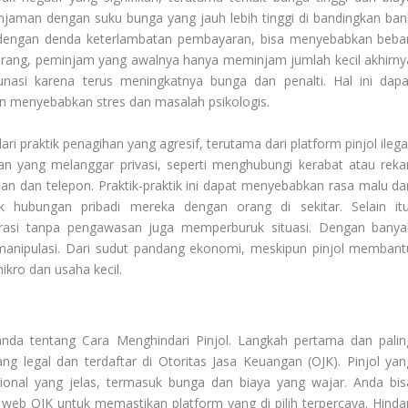
njaman dengan suku bunga yang jauh lebih tinggi di bandingkan ban
ah dengan denda keterlambatan pembayaran, bisa menyebabkan beba
jarang, peminjam yang awalnya hanya meminjam jumlah kecil akhirny
lunasi karena terus meningkatnya bunga dan penalti. Hal ini dapa
n menyebabkan stres dan masalah psikologis.
ari praktik penagihan yang agresif, terutama dari platform pinjol ilega
 yang melanggar privasi, seperti menghubungi kerabat atau reka
n dan telepon. Praktik-praktik ini dapat menyebabkan rasa malu da
 hubungan pribadi mereka dengan orang di sekitar. Selain itu
perasi tanpa pengawasan juga memperburuk situasi. Dengan banya
anipulasi. Dari sudut pandang ekonomi, meskipun pinjol membant
kro dan usaha kecil.
 anda tentang
Cara Menghindari Pinjol
. Langkah pertama dan palin
ang legal dan terdaftar di Otoritas Jasa Keuangan (OJK). Pinjol yan
ional yang jelas, termasuk bunga dan biaya yang wajar. Anda bis
s web OJK untuk memastikan platform yang di pilih terpercaya. Hindar