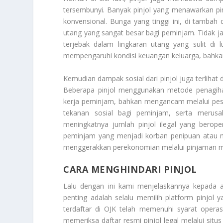
tersembunyi. Banyak pinjol yang menawarkan pi
konvensional. Bunga yang tinggi ini, di tamb
utang yang sangat besar bagi peminjam. Tidak 
terjebak dalam lingkaran utang yang sulit di 
mempengaruhi kondisi keuangan keluarga, bahka
Kemudian dampak sosial dari pinjol juga terlihat d
Beberapa pinjol menggunakan metode penagihan
kerja peminjam, bahkan mengancam melalui pesa
tekanan sosial bagi peminjam, serta merusak
meningkatnya jumlah pinjol ilegal yang bero
peminjam yang menjadi korban penipuan atau m
menggerakkan perekonomian melalui pinjaman mi
CARA MENGHINDARI PINJOL
Lalu dengan ini kami menjelaskannya kepada
penting adalah selalu memilih platform pinjol y
terdaftar di OJK telah memenuhi syarat operas
memeriksa daftar resmi pinjol legal melalui situ