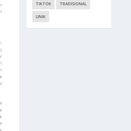
TIKTOK
TRADISIONAL
m
n
UNIK
e
.
)
r
h
n
a
i
i
a
k
i
s