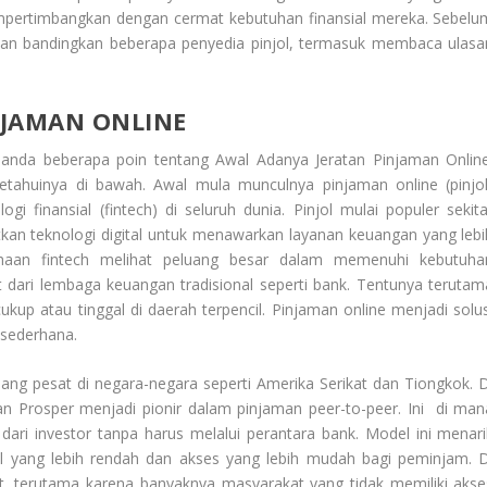
mpertimbangkan dengan cermat kebutuhan finansial mereka. Sebelu
dan bandingkan beberapa penyedia pinjol, termasuk membaca ulasa
NJAMAN ONLINE
 anda beberapa poin tentang
Awal Adanya Jeratan Pinjaman Onlin
tahuinya di bawah. Awal mula munculnya pinjaman online (pinjol
 finansial (fintech) di seluruh dunia. Pinjol mulai populer sekita
kan teknologi digital untuk menawarkan layanan keuangan yang lebi
ahaan fintech melihat peluang besar dalam memenuhi kebutuha
 dari lembaga keuangan tradisional seperti bank. Tentunya terutam
ukup atau tinggal di daerah terpencil. Pinjaman online menjadi solus
 sederhana.
ng pesat di negara-negara seperti Amerika Serikat dan Tiongkok. D
dan Prosper menjadi pionir dalam pinjaman peer-to-peer. Ini di man
dari investor tanpa harus melalui perantara bank. Model ini menari
l yang lebih rendah dan akses yang lebih mudah bagi peminjam. D
t, terutama karena banyaknya masyarakat yang tidak memiliki akse