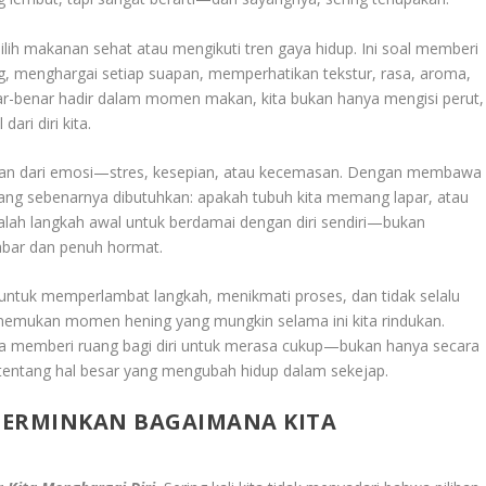
h makanan sehat atau mengikuti tren gaya hidup. Ini soal memberi
g, menghargai setiap suapan, memperhatikan tekstur, rasa, aroma,
r-benar hadir dalam momen makan, kita bukan hanya mengisi perut,
ari diri kita.
arian dari emosi—stres, kesepian, atau kecemasan. Dengan membawa
yang sebenarnya dibutuhkan: apakah tubuh kita memang lapar, atau
adalah langkah awal untuk berdamai dengan diri sendiri—bukan
bar dan penuh hormat.
ntuk memperlambat langkah, menikmati proses, dan tidak selalu
enemukan momen hening yang mungkin selama ini kita rindukan.
ta memberi ruang bagi diri untuk merasa cukup—bukan hanya secara
an tentang hal besar yang mengubah hidup dalam sekejap.
CERMINKAN BAGAIMANA KITA