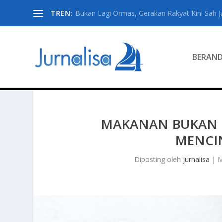
TREN:
Bukan Lagi Ormas, Gerakan Rakyat Kini Sah Jad
BERAN
MAKANAN BUKAN S
MENCIN
Diposting oleh
jurnalisa
|
M