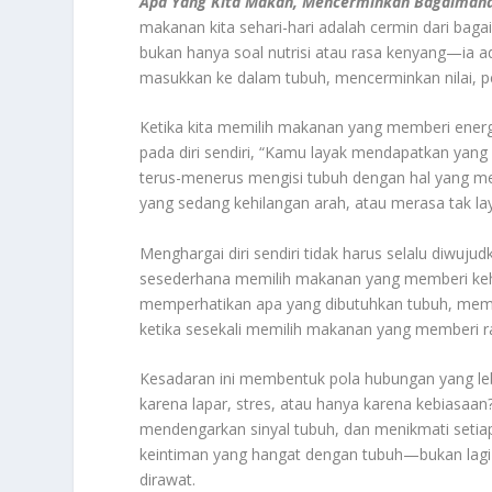
Apa Yang Kita Makan, Mencerminkan Bagaimana 
makanan kita sehari-hari adalah cermin dari bag
bukan hanya soal nutrisi atau rasa kenyang—ia a
masukkan ke dalam tubuh, mencerminkan nilai, perh
Ketika kita memilih makanan yang memberi energ
pada diri sendiri, “Kamu layak mendapatkan yang b
terus-menerus mengisi tubuh dengan hal yang mem
yang sedang kehilangan arah, atau merasa tak lay
Menghargai diri sendiri tidak harus selalu diwuju
sesederhana memilih makanan yang memberi kehi
memperhatikan apa yang dibutuhkan tubuh, memb
ketika sesekali memilih makanan yang memberi 
Kesadaran ini membentuk pola hubungan yang lebih
karena lapar, stres, atau hanya karena kebiasaa
mendengarkan sinyal tubuh, dan menikmati seti
keintiman yang hangat dengan tubuh—bukan lagi s
dirawat.