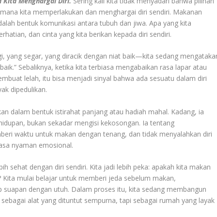
Kita Menghargai Diri.
Sering kali kita tidak menyadari bahwa pilihan
aimana kita memperlakukan dan menghargai diri sendiri. Makanan
dalah bentuk komunikasi antara tubuh dan jiwa. Apa yang kita
atian, dan cinta yang kita berikan kepada diri sendiri.
i, yang segar, yang diracik dengan niat baik—kita sedang mengataka
aik.” Sebaliknya, ketika kita terbiasa mengabaikan rasa lapar atau
buat lelah, itu bisa menjadi sinyal bahwa ada sesuatu dalam diri
ak dipedulikan.
dkan dalam bentuk istirahat panjang atau hadiah mahal. Kadang, ia
dupan, bukan sekadar mengisi kekosongan. Ia tentang
eri waktu untuk makan dengan tenang, dan tidak menyalahkan diri
rasa nyaman emosional.
 sehat dengan diri sendiri. Kita jadi lebih peka: apakah kita makan
n? Kita mulai belajar untuk memberi jeda sebelum makan,
ap suapan dengan utuh. Dalam proses itu, kita sedang membangun
ebagai alat yang dituntut sempurna, tapi sebagai rumah yang layak