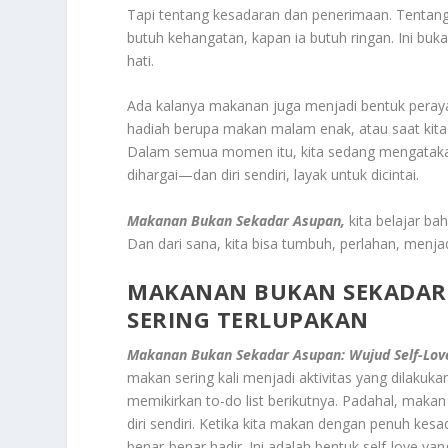
Tapi tentang kesadaran dan penerimaan. Tentang
butuh kehangatan, kapan ia butuh ringan. Ini buk
hati.
Ada kalanya makanan juga menjadi bentuk perayaan
hadiah berupa makan malam enak, atau saat kita
Dalam semua momen itu, kita sedang mengataka
dihargai—dan diri sendiri, layak untuk dicintai.
Makanan
Bukan
Sekadar
Asupan,
kita belajar bah
Dan dari sana, kita bisa tumbuh, perlahan, menjadi 
MAKANAN BUKAN SEKADAR 
SERING TERLUPAKAN
Makanan Bukan Sekadar Asupan: Wujud Self-Lov
makan sering kali menjadi aktivitas yang dilakuka
memikirkan to-do list berikutnya. Padahal, makan
diri sendiri. Ketika kita makan dengan penuh kes
benar-benar hadir. Ini adalah bentuk self-love ya