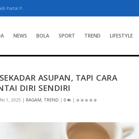
i Partai P...
DA
NEWS
BOLA
SPORT
TREND
LIFESTYLE
EKADAR ASUPAN, TAPI CARA
TAI DIRI SENDIRI
ei 1, 2025
|
RAGAM
,
TREND
|
0
|