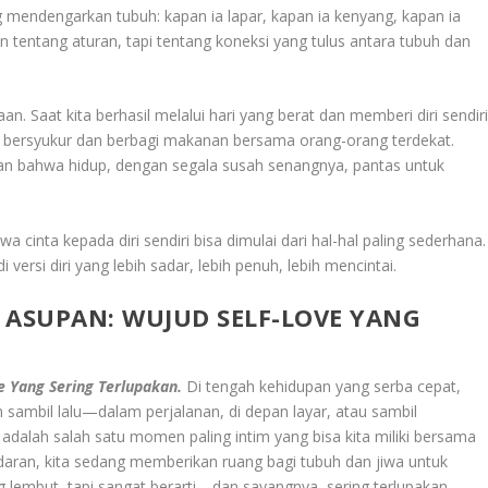
 mendengarkan tubuh: kapan ia lapar, kapan ia kenyang, kapan ia
an tentang aturan, tapi tentang koneksi yang tulus antara tubuh dan
. Saat kita berhasil melalui hari yang berat dan memberi diri sendir
 bersyukur dan berbagi makanan bersama orang-orang terdekat.
n bahwa hidup, dengan segala susah senangnya, pantas untuk
wa cinta kepada diri sendiri bisa dimulai dari hal-hal paling sederhana.
versi diri yang lebih sadar, lebih penuh, lebih mencintai.
ASUPAN: WUJUD SELF-LOVE YANG
e Yang Sering Terlupakan.
Di tengah kehidupan yang serba cepat,
n sambil lalu—dalam perjalanan, di depan layar, atau sambil
 adalah salah satu momen paling intim yang bisa kita miliki bersama
adaran, kita sedang memberikan ruang bagi tubuh dan jiwa untuk
ng lembut, tapi sangat berarti—dan sayangnya, sering terlupakan.