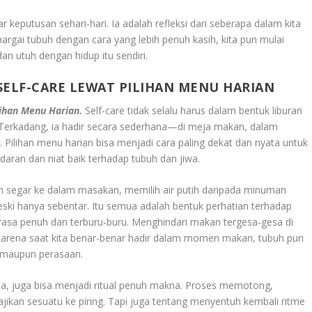
 keputusan sehari-hari. Ia adalah refleksi dari seberapa dalam kita
ghargai tubuh dengan cara yang lebih penuh kasih, kita pun mulai
n utuh dengan hidup itu sendiri.
SELF-CARE LEWAT PILIHAN MENU HARIAN
lihan Menu Harian.
Self-care tidak selalu harus dalam bentuk liburan
 Terkadang, ia hadir secara sederhana—di meja makan, dalam
 Pilihan menu harian bisa menjadi cara paling dekat dan nyata untuk
daran dan niat baik terhadap tubuh dan jiwa.
an segar ke dalam masakan, memilih air putih daripada minuman
ski hanya sebentar. Itu semua adalah bentuk perhatian terhadap
 terasa penuh dan terburu-buru. Menghindari makan tergesa-gesa di
, karena saat kita benar-benar hadir dalam momen makan, tubuh pun
 maupun perasaan.
a, juga bisa menjadi ritual penuh makna. Proses memotong,
ikan sesuatu ke piring. Tapi juga tentang menyentuh kembali ritme