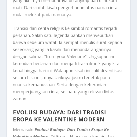
yang akhirnya membuatnya di tangkap dan di hukum
mati. Dari sinilah kisah pengorbanan atas nama cinta
mulai melekat pada namanya.
Transisi dari cerita religius ke simbol romantis terjadi
perlahan. Salah satu legenda bahkan menyebutkan
bahwa sebelum wafat. Ia sempat menulis surat kepada
seseorang yang ia kasihi dan menandatanganinya
dengan kalimat “from your Valentine”. Ungkapan ini
kemudian bertahan dan menjadi frasa ikonik yang kita
kenal hingga hari ini. Walaupun kisah ini sulit di verifikasi
secara historis, daya tariknya justru terletak pada
nuansa kemanusiaan. Serta dengan keberanian
memperjuangkan cinta, sesuatu yang relevan lintas
zaman.
EVOLUSI BUDAYA: DARI TRADISI
EROPA KE VALENTINE MODERN
Memasuki
Evolusi Budaya: Dari Tradisi Eropa Ke
Valentine Modern
. Di Eropa, khususnya Inggris dan