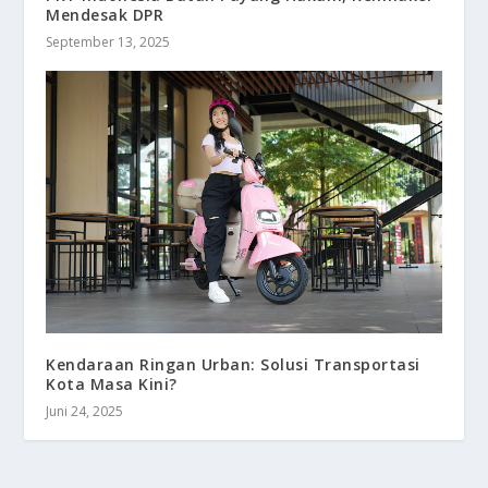
Mendesak DPR
September 13, 2025
Kendaraan Ringan Urban: Solusi Transportasi
Kota Masa Kini?
Juni 24, 2025