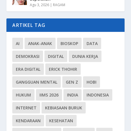
Agu 3, 2026
|
RAGAM
ARTIKEL TAG
AI
ANAK-ANAK
BIOSKOP
DATA
DEMOKRASI
DIGITAL
DUNIA KERJA
ERA DIGITAL
ERICK THOHIR
GANGGUAN MENTAL
GEN Z
HOBI
HUKUM
IIMS 2026
INDIA
INDONESIA
INTERNET
KEBIASAAN BURUK
KENDARAAN
KESEHATAN