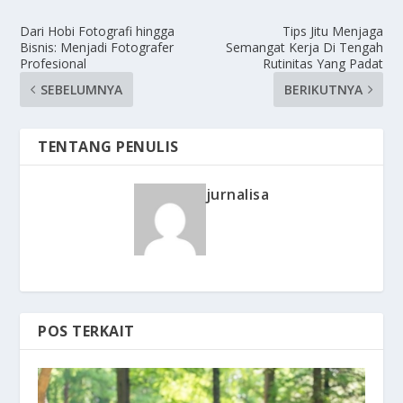
Dari Hobi Fotografi hingga
Tips Jitu Menjaga
Bisnis: Menjadi Fotografer
Semangat Kerja Di Tengah
Profesional
Rutinitas Yang Padat
SEBELUMNYA
BERIKUTNYA
TENTANG PENULIS
jurnalisa
POS TERKAIT