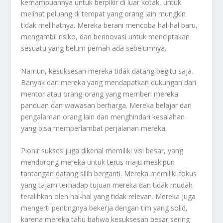
kemampuannya untuk berpikir di luar kotak, untuk
melihat peluang di tempat yang orang lain mungkin
tidak melihatnya. Mereka berani mencoba hal-hal baru,
mengambil risiko, dan berinovasi untuk menciptakan
sesuatu yang belum pernah ada sebelumnya.
Namun, kesuksesan mereka tidak datang begitu saja.
Banyak dari mereka yang mendapatkan dukungan dari
mentor atau orang-orang yang memberi mereka
panduan dan wawasan berharga. Mereka belajar dari
pengalaman orang lain dan menghindari kesalahan
yang bisa memperlambat perjalanan mereka.
Pionir sukses juga dikenal memiliki visi besar, yang
mendorong mereka untuk terus maju meskipun
tantangan datang silih berganti. Mereka memiliki fokus
yang tajam terhadap tujuan mereka dan tidak mudah
teralihkan oleh hal-hal yang tidak relevan. Mereka juga
mengerti pentingnya bekerja dengan tim yang solid,
karena mereka tahu bahwa kesuksesan besar sering