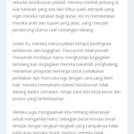
sekadar kesuksesan pribadi. Mereka melihat peluang di
luar batasan yang ada dan fokus pada dampak yang
ingin mereka ciptakan bagi dunia. Visi ini memberikan
mereka arah dan tujuan yang jelas, yang menjadi
pendorong utama saat tantangan datang.
Selain itu, mereka menunjukkan betapa pentingnya
ketekunan dan kegigihan. Para pionir tidak pernah
menyerah meskipun harus menghadapi kegagalan
berulang kali. Kegagalan mereka bukanlah penghalang,
melainkan pelajaran berharga untuk melakukan
perbaikan dan mencoba lagi dengan cara yang lebih
baik. Mereka memahami bahwa kesuksesan tidak
datang dalam semalam, tetapi hasil dari kerja keras dan
proses yang berkelanjutan.
Mereka juga mengajarkan kita tentang keberanian
untuk mengambil risiko. Sebagian besar inovasi besar
dimulai dengan langkah-langkah yang tampaknya tidak
pasti atau berisiko tinggi. Namun, mereka tidak