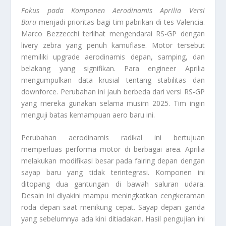
Fokus pada Komponen Aerodinamis Aprilia Versi
Baru
menjadi prioritas bagi tim pabrikan di tes Valencia.
Marco Bezzecchi terlihat mengendarai RS-GP dengan
livery
zebra yang penuh kamuflase. Motor tersebut
memiliki
upgrade
aerodinamis depan, samping, dan
belakang yang signifikan. Para
engineer
Aprilia
mengumpulkan data krusial tentang stabilitas dan
downforce
. Perubahan ini jauh berbeda dari versi RS-GP
yang mereka gunakan selama musim 2025. Tim ingin
menguji batas kemampuan
aero
baru ini.
Perubahan aerodinamis radikal ini bertujuan
memperluas performa motor di berbagai area. Aprilia
melakukan modifikasi besar pada
fairing
depan dengan
sayap baru yang tidak terintegrasi. Komponen ini
ditopang dua gantungan di bawah saluran udara.
Desain ini diyakini mampu meningkatkan cengkeraman
roda depan saat menikung cepat. Sayap depan ganda
yang sebelumnya ada kini ditiadakan. Hasil pengujian ini