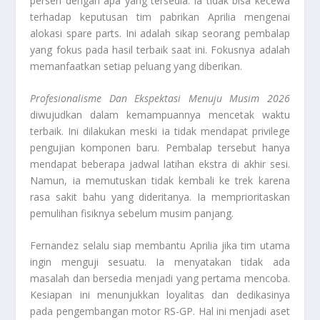
persen dengan apa yang tersedia. Ia tidak bisa kecewa
terhadap keputusan tim pabrikan Aprilia mengenai
alokasi
spare parts
. Ini adalah sikap seorang pembalap
yang fokus pada hasil terbaik saat ini. Fokusnya adalah
memanfaatkan setiap peluang yang diberikan.
Profesionalisme Dan Ekspektasi Menuju Musim 2026
diwujudkan dalam kemampuannya mencetak waktu
terbaik. Ini dilakukan meski ia tidak mendapat
privilege
pengujian komponen baru. Pembalap tersebut hanya
mendapat beberapa jadwal latihan ekstra di akhir sesi.
Namun, ia memutuskan tidak kembali ke trek karena
rasa sakit bahu yang dideritanya. Ia memprioritaskan
pemulihan fisiknya sebelum musim panjang.
Fernandez selalu siap membantu Aprilia jika tim utama
ingin menguji sesuatu. Ia menyatakan tidak ada
masalah dan bersedia menjadi yang pertama mencoba.
Kesiapan ini menunjukkan loyalitas dan dedikasinya
pada pengembangan motor RS-GP. Hal ini menjadi aset