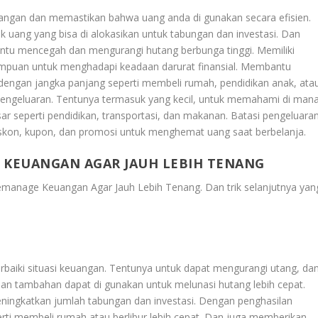
keuangan dan memastikan bahwa uang anda di gunakan secara efisien.
ak uang yang bisa di alokasikan untuk tabungan dan investasi. Dan
ntu mencegah dan mengurangi hutang berbunga tinggi. Memiliki
mpuan untuk menghadapi keadaan darurat finansial. Membantu
dengan jangka panjang seperti membeli rumah, pendidikan anak, ata
engeluaran. Tentunya termasuk yang kecil, untuk memahami di man
r seperti pendidikan, transportasi, dan makanan. Batasi pengeluara
skon, kupon, dan promosi untuk menghemat uang saat berbelanja.
KEUANGAN AGAR JAUH LEBIH TENANG
manage Keuangan Agar Jauh Lebih Tenang
. Dan trik selanjutnya yan
erbaiki situasi keuangan. Tentunya untuk dapat mengurangi utang, da
lan tambahan dapat di gunakan untuk melunasi hutang lebih cepat.
ngkatkan jumlah tabungan dan investasi. Dengan penghasilan
rti membeli rumah atau berlibur lebih cepat. Dan juga memberikan