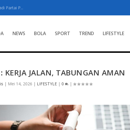
i Partai P...
DA
NEWS
BOLA
SPORT
TREND
LIFESTYLE
L: KERJA JALAN, TABUNGAN AMAN
is
|
Mei 14, 2026
|
LIFESTYLE
|
0
|