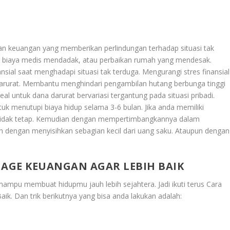
aan keuangan yang memberikan perlindungan terhadap situasi tak
n, biaya medis mendadak, atau perbaikan rumah yang mendesak.
ial saat menghadapi situasi tak terduga. Mengurangi stres finansial
arurat. Membantu menghindari pengambilan hutang berbunga tinggi
 untuk dana darurat bervariasi tergantung pada situasi pribadi.
k menutupi biaya hidup selama 3-6 bulan. Jika anda memiliki
tidak tetap. Kemudian dengan mempertimbangkannya dalam
h dengan menyisihkan sebagian kecil dari uang saku. Ataupun dengan
AGE KEUANGAN AGAR LEBIH BAIK
 mampu membuat hidupmu jauh lebih sejahtera. Jadi ikuti terus
Cara
aik
. Dan trik berikutnya yang bisa anda lakukan adalah: