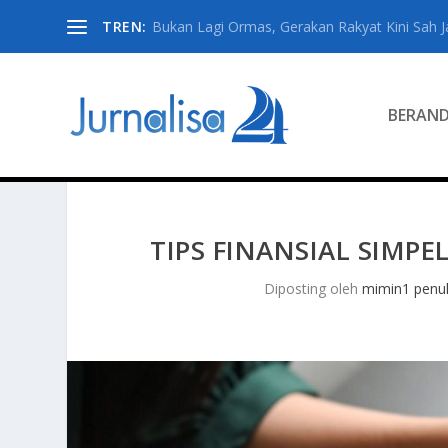
TREN:
Bukan Lagi Ormas, Gerakan Rakyat Kini Sah Jad
BERAN
TIPS FINANSIAL SIMPE
Diposting oleh
mimin1 penul