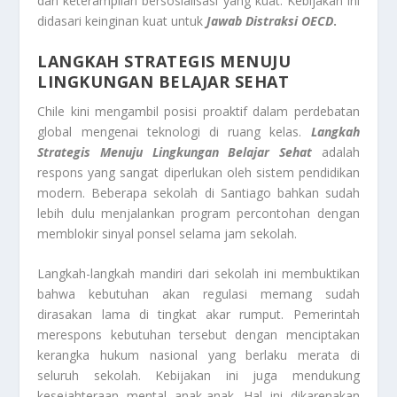
dan keterampilan bersosialisasi yang kuat. Kebijakan ini
didasari keinginan kuat untuk
Jawab Distraksi OECD
.
LANGKAH STRATEGIS MENUJU
LINGKUNGAN BELAJAR SEHAT
Chile kini mengambil posisi proaktif dalam perdebatan
global mengenai teknologi di ruang kelas.
Langkah
Strategis Menuju Lingkungan Belajar Sehat
adalah
respons yang sangat diperlukan oleh sistem pendidikan
modern. Beberapa sekolah di Santiago bahkan sudah
lebih dulu menjalankan program percontohan dengan
memblokir sinyal ponsel selama jam sekolah.
Langkah-langkah mandiri dari sekolah ini membuktikan
bahwa kebutuhan akan regulasi memang sudah
dirasakan lama di tingkat akar rumput. Pemerintah
merespons kebutuhan tersebut dengan menciptakan
kerangka hukum nasional yang berlaku merata di
seluruh sekolah. Kebijakan ini juga mendukung
kesejahteraan mental anak-anak. Hal ini dikarenakan