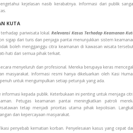
getahui kejelasan nasib kerabatnya. Informasi dari publik sanga
as.
AN KUTA
 terhadap pariwisata lokal.
Relevansi Kasus Terhadap Keamanan Kut
pon sigap dari turis dan penjaga pantai menunjukkan sistem keamana
ni tidak boleh mengganggu citra keamanan di kawasan wisata tersebut
i-hati dari semua pihak terkait.
 secara menyeluruh dan profesional. Mereka berupaya keras mencega
 dan masyarakat. Informasi resmi hanya dikeluarkan oleh Kasi Huma
n penuh untuk mengumpulkan setiap petunjuk yang ada.
e
informasi kepada publik. Keterbukaan ini penting untuk menjaga citr
g aman. Petugas keamanan pantai meningkatkan patroli merek
satawan tetap menjadi prioritas utama pihak kepolisian. Langka
nangan dan kepercayaan masyarakat.
ifikasi penyebab kematian korban. Penyelesaian kasus yang cepat da