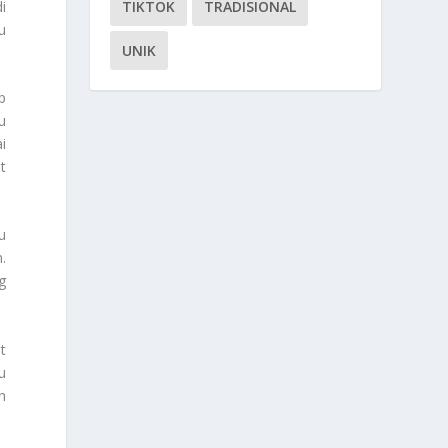
i
TIKTOK
TRADISIONAL
u
UNIK
p
u
i
t
u
.
g
t
u
h