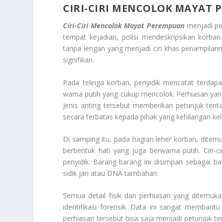
CIRI-CIRI MENCOLOK MAYAT
Ciri-Ciri Mencolok Mayat Perempuan
menjadi pet
tempat kejadian, polisi mendeskripsikan korba
tanpa lengan yang menjadi ciri khas penampilann
signifikan.
Pada telinga korban, penyidik mencatat terdap
warna putih yang cukup mencolok. Perhiasan yang
Jenis anting tersebut memberikan petunjuk tenta
secara terbatas kepada pihak yang kehilangan kel
Di samping itu, pada bagian leher korban, ditemu
berbentuk hati yang juga berwarna putih. Ciri-cir
penyidik. Barang-barang ini disimpan sebagai ba
sidik jari atau DNA tambahan.
Semua detail fisik dan perhiasan yang ditemu
identifikasi forensik. Data ini sangat memban
perhiasan tersebut bisa saja menjadi petunjuk ter