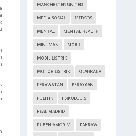
MANCHESTER UNITED
a
i
MEDIA SOSIAL
MEDSOS
k
u
MENTAL
MENTAL HEALTH
MINUMAN
MOBIL
n
n
MOBIL LISTRIK
h
MOTOR LISTRIK
OLAHRAGA
PERAWATAN
PERAYAAN
s
a
POLITIK
PSIKOLOGIS
u
REAL MADRID
RUBEN AMORIM
TAKRAW
h