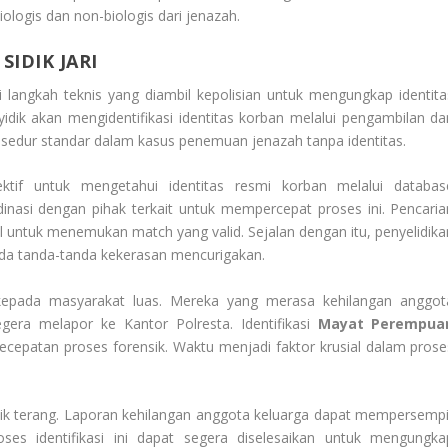
logis dan non-biologis dari jenazah.
SIDIK JARI
 langkah teknis yang diambil kepolisian untuk mengungkap identita
dik akan mengidentifikasi identitas korban melalui pengambilan da
rosedur standar dalam kasus penemuan jenazah tanpa identitas.
ektif untuk mengetahui identitas resmi korban melalui databas
inasi dengan pihak terkait untuk mempercepat proses ini. Pencaria
nal untuk menemukan
match
yang valid. Sejalan dengan itu, penyelidik
ada tanda-tanda kekerasan mencurigakan.
kepada masyarakat luas. Mereka yang merasa kehilangan anggot
segera melapor ke Kantor Polresta. Identifikasi
Mayat Perempua
ecepatan proses forensik. Waktu menjadi faktor krusial dalam prose
tik terang. Laporan kehilangan anggota keluarga dapat mempersempi
roses identifikasi ini dapat segera diselesaikan untuk mengungka