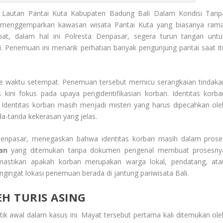
Lautan Pantai Kuta Kabupaten Badung Bali Dalam Kondisi Tanp
g menggemparkan kawasan wisata Pantai Kuta yang biasanya rama
mpat, dalam hal ini Polresta Denpasar, segera turun tangan untu
. Penemuan ini menarik perhatian banyak pengunjung pantai saat it
 sore waktu setempat. Penemuan tersebut memicu serangkaian tindaka
 kini fokus pada upaya pengidentifikasian korban. Identitas korba
. Identitas korban masih menjadi misteri yang harus dipecahkan ole
nda-tanda kekerasan yang jelas.
Denpasar, menegaskan bahwa identitas korban masih dalam prose
an
yang ditemukan tanpa dokumen pengenal membuat prosesny
astikan apakah korban merupakan warga lokal, pendatang, ata
ngingat lokasi penemuan berada di jantung pariwisata Bali.
H TURIS ASING
tik awal dalam kasus ini. Mayat tersebut pertama kali ditemukan ole