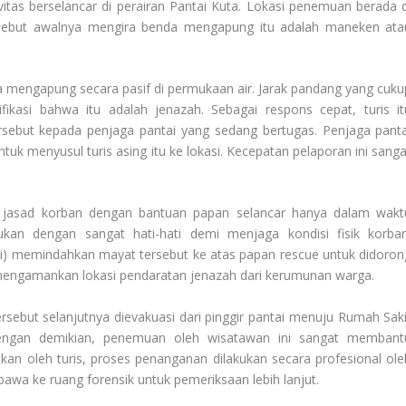
itas berselancar di perairan Pantai Kuta. Lokasi penemuan berada d
tersebut awalnya mengira benda mengapung itu adalah maneken ata
a mengapung secara pasif di permukaan air. Jarak pandang yang cuku
ikasi bahwa itu adalah jenazah. Sebagai respons cepat, turis it
ebut kepada penjaga pantai yang sedang bertugas. Penjaga panta
 menyusul turis asing itu ke lokasi. Kecepatan pelaporan ini sanga
i jasad korban dengan bantuan papan selancar hanya dalam wakt
ukan dengan sangat hati-hati demi menjaga kondisi fisik korban
ntai) memindahkan mayat tersebut ke atas papan
rescue
untuk didoron
 mengamankan lokasi pendaratan jenazah dari kerumunan warga.
rsebut selanjutnya dievakuasi dari pinggir pantai menuju Rumah Saki
gan demikian, penemuan oleh wisatawan ini sangat membant
an oleh turis, proses penanganan dilakukan secara profesional ole
bawa ke ruang forensik untuk pemeriksaan lebih lanjut.