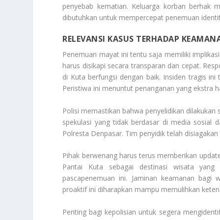
penyebab kematian. Keluarga korban berhak men
dibutuhkan untuk mempercepat penemuan identit
RELEVANSI KASUS TERHADAP KEAMAN
Penemuan mayat ini tentu saja memiliki implikasi
harus disikapi secara transparan dan cepat. Res
di Kuta berfungsi dengan baik. Insiden tragis i
Peristiwa ini menuntut penanganan yang ekstra hat
Polisi memastikan bahwa penyelidikan dilakukan
spekulasi yang tidak berdasar di media sosial
Polresta Denpasar. Tim penyidik telah disiagaka
Pihak berwenang harus terus memberikan
updat
Pantai Kuta sebagai destinasi wisata yan
pascapenemuan ini. Jaminan keamanan bagi wi
proaktif ini diharapkan mampu memulihkan kete
Penting bagi kepolisian untuk segera mengident