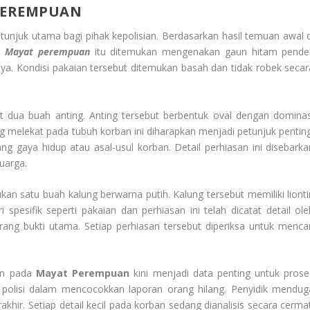
 PEREMPUAN
unjuk utama bagi pihak kepolisian. Berdasarkan hasil temuan awal d
n.
Mayat perempuan
itu ditemukan mengenakan gaun hitam pende
ya. Kondisi pakaian tersebut ditemukan basah dan tidak robek secar
at dua buah anting. Anting tersebut berbentuk oval dengan dominas
 melekat pada tubuh korban ini diharapkan menjadi petunjuk penting
ng gaya hidup atau asal-usul korban. Detail perhiasan ini disebarka
uarga.
kan satu buah kalung berwarna putih. Kalung tersebut memiliki lionti
i spesifik seperti pakaian dan perhiasan ini telah dicatat detail ole
rang bukti utama. Setiap perhiasan tersebut diperiksa untuk mencar
kan pada
Mayat Perempuan
kini menjadi data penting untuk prose
tu polisi dalam mencocokkan laporan orang hilang. Penyidik mendug
akhir. Setiap detail kecil pada korban sedang dianalisis secara cermat