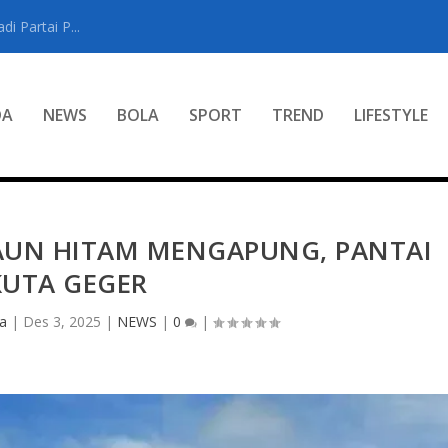
i Partai P...
DA
NEWS
BOLA
SPORT
TREND
LIFESTYLE
AUN HITAM MENGAPUNG, PANTAI
KUTA GEGER
sa
|
Des 3, 2025
|
NEWS
|
0
|