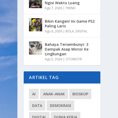
Ngisi Waktu Luang
Agu 7, 2026
|
TREND
Bikin Kangen! Ini Game PS2
Paling Laris
Agu 6, 2026
|
BOLA
,
DIGITAL
Bahaya Tersembunyi: 3
Dampak Asap Motor Ke
Lingkungan
Agu 5, 2026
|
OTOMOTIF
ARTIKEL TAG
AI
ANAK-ANAK
BIOSKOP
DATA
DEMOKRASI
DIGITAL
DUNIA KERJA