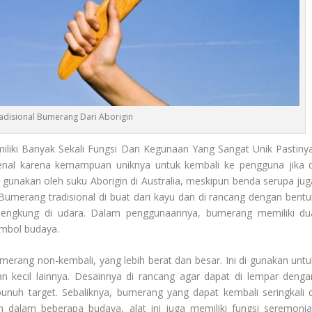
radisional Bumerang Dari Aborigin
iliki Banyak Sekali Fungsi Dan Kegunaan Yang Sangat Unik Pastinya
kenal karena kemampuan uniknya untuk kembali ke pengguna jika d
di gunakan oleh suku Aborigin di Australia, meskipun benda serupa jug
 Bumerang tradisional di buat dari kayu dan di rancang dengan bentu
lengkung di udara. Dalam penggunaannya, bumerang memiliki du
imbol budaya.
umerang
non-kembali, yang lebih berat dan besar. Ini di gunakan untu
 kecil lainnya. Desainnya di rancang agar dapat di lempar denga
uh target. Sebaliknya, bumerang yang dapat kembali seringkali d
 dalam beberapa budaya, alat ini juga memiliki fungsi seremonial