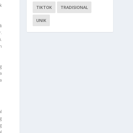
k
TIKTOK
TRADISIONAL
UNIK
i
.
.
n
g
a
a
l
g
g
l