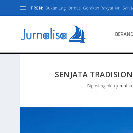
TREN:
Bukan Lagi Ormas, Gerakan Rakyat Kini Sah Jad
BERAN
SENJATA TRADISIO
Diposting oleh
jurnalisa