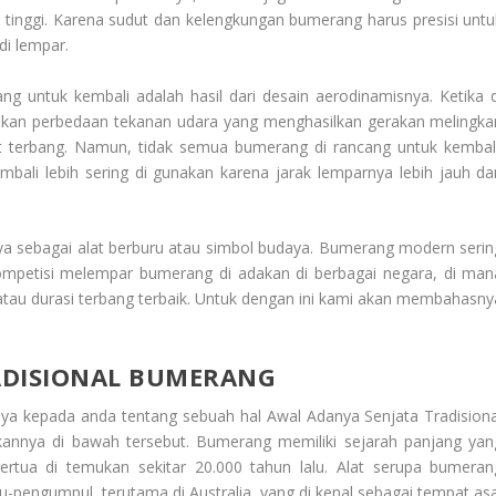
inggi. Karena sudut dan kelengkungan bumerang harus presisi untu
di lempar.
 untuk kembali adalah hasil dari desain aerodinamisnya. Ketika d
kan perbedaan tekanan udara yang menghasilkan gerakan melingkar
at terbang. Namun, tidak semua bumerang di rancang untuk kembali
bali lebih sering di gunakan karena jarak lemparnya lebih jauh da
nya sebagai alat berburu atau simbol budaya. Bumerang modern serin
Kompetisi melempar bumerang di adakan di berbagai negara, di man
atau durasi terbang terbaik. Untuk dengan ini kami akan membahasny
ADISIONAL BUMERANG
nya kepada anda tentang sebuah hal
Awal Adanya Senjata Tradisiona
kannya di bawah tersebut. Bumerang memiliki sejarah panjang yan
ertua di temukan sekitar 20.000 tahun lalu. Alat serupa bumeran
-pengumpul, terutama di Australia, yang di kenal sebagai tempat asa