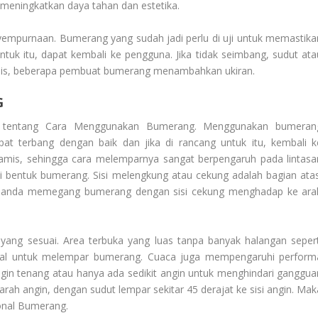
 meningkatkan daya tahan dan estetika.
yempurnaan. Bumerang yang sudah jadi perlu di uji untuk memastika
ntuk itu, dapat kembali ke pengguna. Jika tidak seimbang, sudut ata
teknis, beberapa pembuat bumerang menambahkan ukiran.
G
 tentang
Cara Menggunakan Bumerang
. Menggunakan bumeran
pat terbang dengan baik dan jika di rancang untuk itu, kembali k
amis, sehingga cara melemparnya sangat berpengaruh pada lintasa
bentuk bumerang. Sisi melengkung atau cekung adalah bagian atas
kan anda memegang bumerang dengan sisi cekung menghadap ke ara
 yang sesuai. Area terbuka yang luas tanpa banyak halangan sepert
eal untuk melempar bumerang. Cuaca juga mempengaruhi perform
angin tenang atau hanya ada sedikit angin untuk menghindari ganggua
arah angin, dengan sudut lempar sekitar 45 derajat ke sisi angin. Mak
ional Bumerang
.