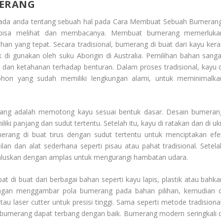
MERANG
ada anda tentang sebuah hal pada
Cara Membuat Sebuah Bumeran
 bisa melihat dan membacanya. Membuat bumerang memerluka
n yang tepat. Secara tradisional, bumerang di buat dari kayu kera
k di gunakan oleh suku Aborigin di Australia. Pemilihan bahan sanga
dan ketahanan terhadap benturan. Dalam proses tradisional, kayu d
 pohon yang sudah memiliki lengkungan alami, untuk meminimalka
ang adalah memotong kayu sesuai bentuk dasar. Desain bumeran
ki panjang dan sudut tertentu. Setelah itu, kayu di ratakan dan di uki
erang di buat tirus dengan sudut tertentu untuk menciptakan efe
an dan alat sederhana seperti pisau atau pahat tradisional. Setela
haluskan dengan amplas untuk mengurangi hambatan udara.
i buat dari berbagai bahan seperti kayu lapis, plastik atau bahka
engan menggambar pola bumerang pada bahan pilihan, kemudian d
tau laser cutter untuk presisi tinggi. Sama seperti metode tradisional
r bumerang dapat terbang dengan baik. Bumerang modern seringkali d