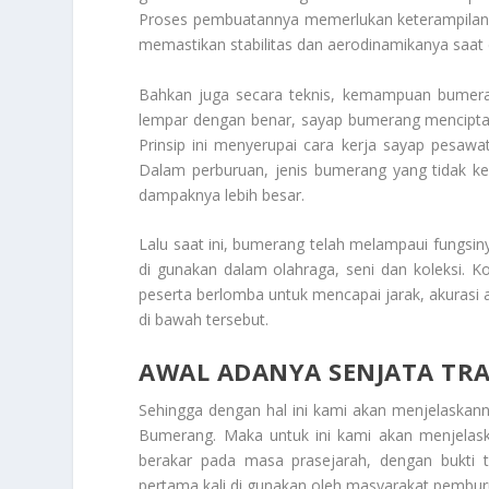
Proses pembuatannya memerlukan keterampilan t
memastikan stabilitas dan aerodinamikanya saat 
Bahkan juga secara teknis, kemampuan bumerang
lempar dengan benar, sayap bumerang mencipta
Prinsip ini menyerupai cara kerja sayap pesaw
Dalam perburuan, jenis bumerang yang tidak kem
dampaknya lebih besar.
Lalu saat ini, bumerang telah melampaui fungsi
di gunakan dalam olahraga, seni dan koleksi. 
peserta berlomba untuk mencapai jarak, akurasi 
di bawah tersebut.
AWAL ADANYA SENJATA TR
Sehingga dengan hal ini kami akan menjelaskan
Bumerang
. Maka untuk ini kami akan menjelas
berakar pada masa prasejarah, dengan bukti t
pertama kali di gunakan oleh masyarakat pemburu