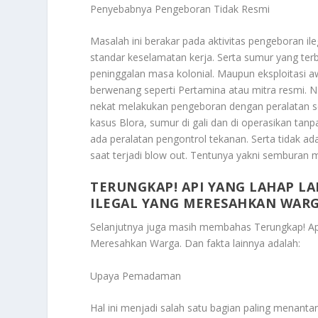
Penyebabnya Pengeboran Tidak Resmi
Masalah ini berakar pada aktivitas pengeboran il
standar keselamatan kerja. Serta sumur yang te
peninggalan masa kolonial. Maupun eksploitasi a
berwenang seperti Pertamina atau mitra resmi. 
nekat melakukan pengeboran dengan peralatan se
kasus Blora, sumur di gali dan di operasikan ta
ada peralatan pengontrol tekanan. Serta tidak ada
saat terjadi blow out. Tentunya yakni semburan m
TERUNGKAP! API YANG LAHAP L
ILEGAL YANG MERESAHKAN WAR
Selanjutnya juga masih membahas
Terungkap! Ap
Meresahkan Warga
. Dan fakta lainnya adalah:
Upaya Pemadaman
Hal ini menjadi salah satu bagian paling menanta