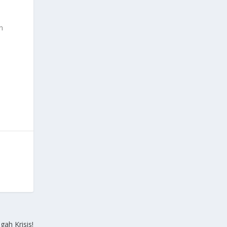
t
n
gah Krisis!