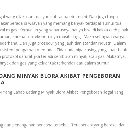
egal yang dilakukan masyarakat tanpa izin resmi. Dan juga tanpa
rbakar berada di wilayah yang memang banyak terdapat sumur tua
wal migas. Kemudian yang seharusnya hanya bisa di kelola oleh pihak
Namun, karena nilai ekonominya masih tinggi. Maka sebagian warga
derhana. Dan juga prosedur yang jauh dari standar industri. Dalam
npa sistem pengaman memadai. Tidak ada pipa casing yang kuat, tidak
 protokol darurat jika terjadi semburan minyak atau gas. Akibatnya,
inyak dan gas yang keluar tak terkendali dari dalam sumur.
ADANG MINYAK BLORA AKIBAT PENGEBORAN
GA
i Yang Lahap Ladang Minyak Blora Akibat Pengeboran Ilegal Yang
ng dari penanganan bencana tersebut. Terlebih api yang berasal dari