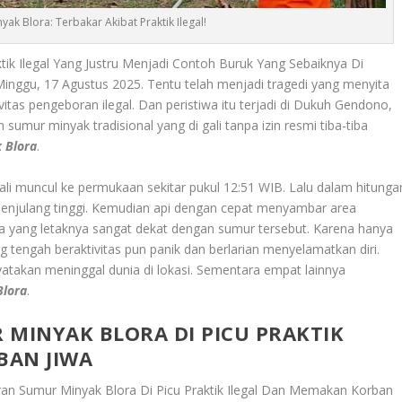
ak Blora: Terbakar Akibat Praktik Ilegal!
ktik Ilegal Yang Justru Menjadi Contoh Buruk Yang Sebaiknya Di
inggu, 17 Agustus 2025. Tentu telah menjadi tragedi yang menyita
ivitas pengeboran ilegal. Dan peristiwa itu terjadi di Dukuh Gendono,
mur minyak tradisional yang di gali tanpa izin resmi tiba-tiba
 Blora
.
li muncul ke permukaan sekitar pukul 12:51 WIB. Lalu dalam hitunga
enjulang tinggi. Kemudian api dengan cepat menyambar area
yang letaknya sangat dekat dengan sumur tersebut. Karena hanya
tengah beraktivitas pun panik dan berlarian menyelamatkan diri.
yatakan meninggal dunia di lokasi. Sementara empat lainnya
Blora
.
 MINYAK BLORA DI PICU PRAKTIK
BAN JIWA
ran Sumur Minyak Blora Di Picu Praktik Ilegal Dan Memakan Korban