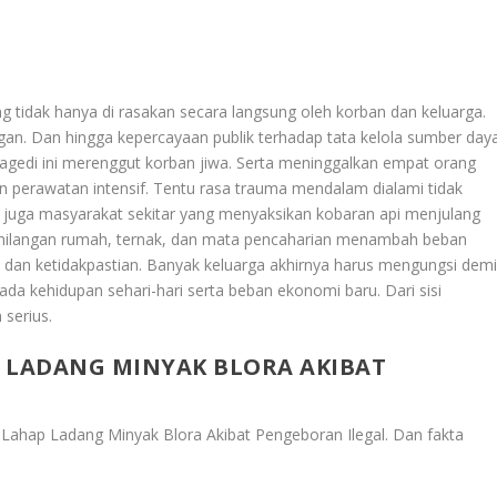
tidak hanya di rasakan secara langsung oleh korban dan keluarga.
ngan. Dan hingga kepercayaan publik terhadap tata kelola sumber day
tragedi ini merenggut korban jiwa. Serta meninggalkan empat orang
n perawatan intensif. Tentu rasa trauma mendalam dialami tidak
i juga masyarakat sekitar yang menyaksikan kobaran api menjulang
ehilangan rumah, ternak, dan mata pencaharian menambah beban
an dan ketidakpastian. Banyak keluarga akhirnya harus mengungsi dem
a kehidupan sehari-hari serta beban ekonomi baru. Dari sisi
 serius.
P LADANG MINYAK BLORA AKIBAT
 Lahap Ladang Minyak Blora Akibat Pengeboran Ilegal
. Dan fakta