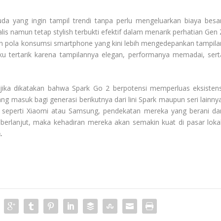
a yang ingin tampil trendi tanpa perlu mengeluarkan biaya besar
s namun tetap stylish terbukti efektif dalam menarik perhatian Gen 
han pola konsumsi smartphone yang kini lebih mengedepankan tampila
u tertarik karena tampilannya elegan, performanya memadai, sert
n jika dikatakan bahwa Spark Go 2 berpotensi memperluas eksistens
ng masuk bagi generasi berikutnya dari lini Spark maupun seri lainnya
 seperti Xiaomi atau Samsung, pendekatan mereka yang berani da
ini berlanjut, maka kehadiran mereka akan semakin kuat di pasar lokal
o.