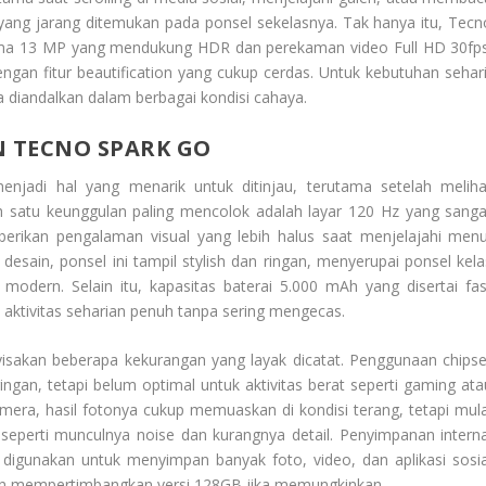
r yang jarang ditemukan pada ponsel sekelasnya. Tak hanya itu, Tecn
ma 13 MP yang mendukung HDR dan perekaman video Full HD 30fps
gan fitur beautification yang cukup cerdas. Untuk kebutuhan sehari
a diandalkan dalam berbagai kondisi cahaya.
 TECNO SPARK GO
njadi hal yang menarik untuk ditinjau, terutama setelah meliha
h satu keunggulan paling mencolok adalah layar 120 Hz yang sanga
emberikan pengalaman visual yang lebih halus saat menjelajahi menu
esain, ponsel ini tampil stylish dan ringan, menyerupai ponsel kela
modern. Selain itu, kapasitas baterai 5.000 mAh yang disertai fas
aktivitas seharian penuh tanpa sering mengecas.
yisakan beberapa kekurangan yang layak dicatat. Penggunaan chipse
an, tetapi belum optimal untuk aktivitas berat seperti gaming ata
mera, hasil fotonya cukup memuaskan di kondisi terang, tetapi mula
perti munculnya noise dan kurangnya detail. Penyimpanan interna
 digunakan untuk menyimpan banyak foto, video, dan aplikasi sosia
n mempertimbangkan versi 128GB jika memungkinkan.