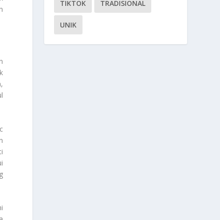
TIKTOK
TRADISIONAL
n
UNIK
n
k
,
l
c
n
i
i
g
i
a