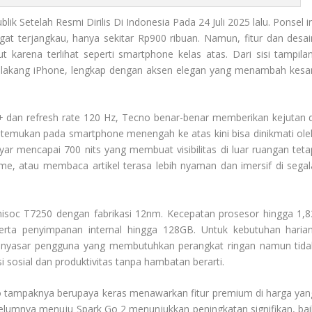
k Setelah Resmi Dirilis Di Indonesia Pada 24 Juli 2025 lalu. Ponsel in
at terjangkau, hanya sekitar Rp900 ribuan. Namun, fitur dan desai
karena terlihat seperti smartphone kelas atas. Dari sisi tampilan
belakang iPhone, lengkap dengan aksen elegan yang menambah kesa
 dan refresh rate 120 Hz, Tecno benar-benar memberikan kejutan d
 ditemukan pada smartphone menengah ke atas kini bisa dinikmati ole
yar mencapai 700 nits yang membuat visibilitas di luar ruangan teta
e, atau membaca artikel terasa lebih nyaman dan imersif di segal
nisoc T7250 dengan fabrikasi 12nm. Kecepatan prosesor hingga 1,8
a penyimpanan internal hingga 128GB. Untuk kebutuhan harian
 menyasar pengguna yang membutuhkan perangkat ringan namun tida
i sosial dan produktivitas tanpa hambatan berarti.
no tampaknya berupaya keras menawarkan fitur premium di harga yan
belumnya menuju Spark Go 2 menunjukkan peningkatan signifikan, bai