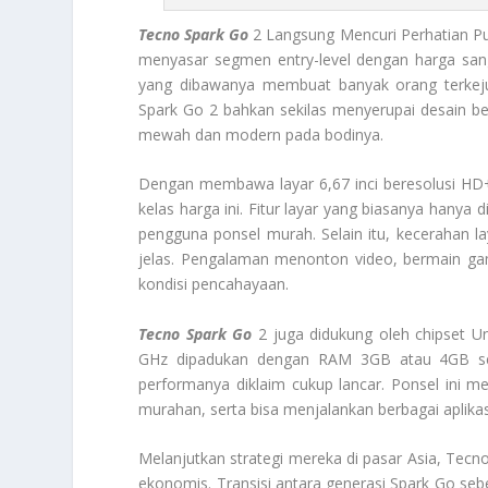
Tecno Spark Go
2 Langsung Mencuri Perhatian Publi
menyasar segmen entry-level dengan harga sang
yang dibawanya membuat banyak orang terkejut 
Spark Go 2 bahkan sekilas menyerupai desain 
mewah dan modern pada bodinya.
Dengan membawa layar 6,67 inci beresolusi HD+
kelas harga ini. Fitur layar yang biasanya hanya
pengguna ponsel murah. Selain itu, kecerahan la
jelas. Pengalaman menonton video, bermain gam
kondisi pencahayaan.
Tecno Spark Go
2 juga didukung oleh chipset U
GHz dipadukan dengan RAM 3GB atau 4GB sert
performanya diklaim cukup lancar. Ponsel ini
murahan, serta bisa menjalankan berbagai aplikas
Melanjutkan strategi mereka di pasar Asia, Tec
ekonomis. Transisi antara generasi Spark Go se