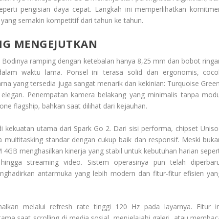
seperti pengisian daya cepat. Langkah ini memperlihatkan komitme
 yang semakin kompetitif dari tahun ke tahun.
NG MENGEJUTKAN
n. Bodinya ramping dengan ketebalan hanya 8,25 mm dan bobot ringa
am waktu lama. Ponsel ini terasa solid dan ergonomis, coco
arna yang tersedia juga sangat menarik dan kekinian: Turquoise Green
ng elegan. Penempatan kamera belakang yang minimalis tanpa modu
 flagship, bahkan saat dilihat dari kejauhan.
i kekuatan utama dari Spark Go 2. Dari sisi performa, chipset Uniso
 multitasking standar dengan cukup baik dan responsif. Meski buka
4GB menghasilkan kinerja yang stabil untuk kebutuhan harian sepert
ngga streaming video. Sistem operasinya pun telah diperbaru
hadirkan antarmuka yang lebih modern dan fitur-fitur efisien yan
kan melalui refresh rate tinggi 120 Hz pada layarnya. Fitur in
ama saat scrolling di media sosial, menjelajahi galeri, atau membac