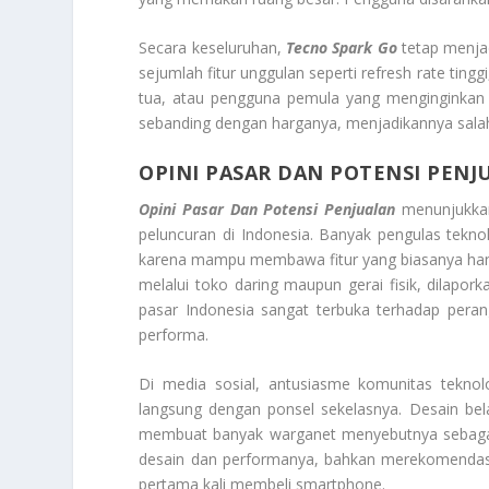
Secara keseluruhan,
Tecno Spark Go
tetap menjad
sejumlah fitur unggulan seperti refresh rate tingg
tua, atau pengguna pemula yang menginginkan
sebanding dengan harganya, menjadikannya salah sa
OPINI PASAR DAN POTENSI PENJ
Opini Pasar Dan Potensi Penjualan
menunjukkan
peluncuran di Indonesia. Banyak pengulas teknol
karena mampu membawa fitur yang biasanya hanya 
melalui toko daring maupun gerai fisik, dilapork
pasar Indonesia sangat terbuka terhadap peran
performa.
Di media sosial, antusiasme komunitas teknolo
langsung dengan ponsel sekelasnya. Desain be
membuat banyak warganet menyebutnya sebagai 
desain dan performanya, bahkan merekomendasik
pertama kali membeli smartphone.