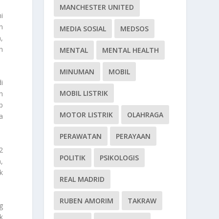
MANCHESTER UNITED
i
n
MEDIA SOSIAL
MEDSOS
,
n
MENTAL
MENTAL HEALTH
MINUMAN
MOBIL
i
MOBIL LISTRIK
h
p
MOTOR LISTRIK
OLAHRAGA
a
PERAWATAN
PERAYAAN
2
POLITIK
PSIKOLOGIS
,
k
REAL MADRID
RUBEN AMORIM
TAKRAW
g
k