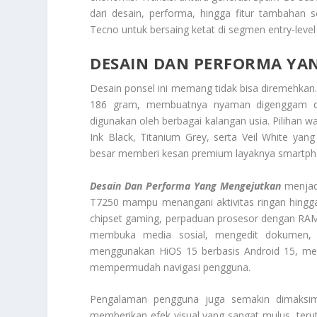
dari desain, performa, hingga fitur tambahan 
Tecno untuk bersaing ketat di segmen entry-level
DESAIN DAN PERFORMA YA
Desain ponsel ini memang tidak bisa diremehka
186 gram, membuatnya nyaman digenggam dal
digunakan oleh berbagai kalangan usia. Pilihan w
Ink Black, Titanium Grey, serta Veil White ya
besar memberi kesan premium layaknya smartphone
Desain Dan Performa Yang Mengejutkan
menjad
T7250 mampu menangani aktivitas ringan hingga
chipset gaming, perpaduan prosesor dengan RAM 
membuka media sosial, mengedit dokumen, hi
menggunakan HiOS 15 berbasis Android 15, meng
mempermudah navigasi pengguna.
Pengalaman pengguna juga semakin dimaksimal
memberikan efek visual yang sangat mulus, terut