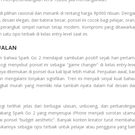
i pilihan rasional dan menarik di rentang harga Rp900 ribuan. Denga
i, desain elegan, dan baterai besar, ponsel ini cocok bagi pelajar, ora
 perangkat simpel namun tetap modern. Kompromi yang ditawarka
tu opsi terbaik di kelas entry-level saat ini.
UALAN
 bahwa Spark Go 2 mendapat sambutan positif sejak hari pertam
ogi menyebut ponsel ini sebagai “game changer” di kelas entry-leve
ditemukan di ponsel dua kali lipat lebih mahal. Penjualan awal, bai
an mengalami lonjakan signifikan. Tren ini menjadi sinyal kuat bahw
gkat murah yang memiliki nilai tambah nyata dalam hal desain da
gi terlihat jelas dari berbagai ulasan, unboxing, dan perbandinga
lakang Spark Go 2 yang menyerupai iPhone menjadi sorotan utama
ponsel “budget aesthetic”. Banyak konten kreator turut membaha
annya sebagai opsi terbaik untuk pelajar atau pengguna yang bar