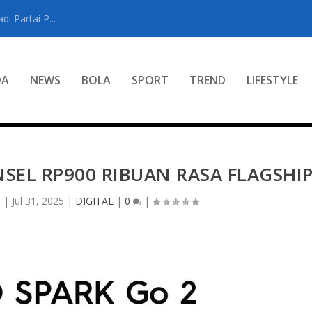
i Partai P...
DA
NEWS
BOLA
SPORT
TREND
LIFESTYLE
SEL RP900 RIBUAN RASA FLAGSHI
a
|
Jul 31, 2025
|
DIGITAL
|
0
|