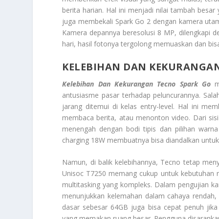
berita harian. Hal ini menjadi nilai tambah besa
juga membekali Spark Go 2 dengan kamera uta
Kamera depannya beresolusi 8 MP, dilengkapi den
hari, hasil fotonya tergolong memuaskan dan bis
KELEBIHAN DAN KEKURANGAN
Kelebihan Dan Kekurangan Tecno Spark Go
me
antusiasme pasar terhadap peluncurannya. Sala
jarang ditemui di kelas entry-level. Hal ini m
membaca berita, atau menonton video. Dari sisi d
menengah dengan bodi tipis dan pilihan warna 
charging 18W membuatnya bisa diandalkan untuk 
Namun, di balik kelebihannya, Tecno tetap men
Unisoc T7250 memang cukup untuk kebutuhan ring
multitasking yang kompleks. Dalam pengujian ka
menunjukkan kelemahan dalam cahaya rendah, se
dasar sebesar 64GB juga bisa cepat penuh jika
yang memakan ruang besar. Pengguna disaranka