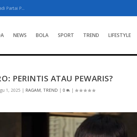
i Partai P...
DA
NEWS
BOLA
SPORT
TREND
LIFESTYLE
RO: PERINTIS ATAU PEWARIS?
gu 1, 2025
|
RAGAM
,
TREND
|
0
|