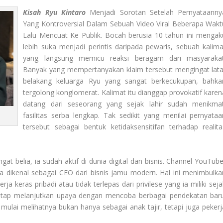
Kisah Ryu Kintaro
Menjadi Sorotan Setelah Pernyataanny
Yang Kontroversial Dalam Sebuah Video Viral Beberapa Wakt
Lalu Mencuat Ke Publik. Bocah berusia 10 tahun ini mengak
lebih suka menjadi perintis daripada pewaris, sebuah kalima
yang langsung memicu reaksi beragam dari masyarakat
Banyak yang mempertanyakan klaim tersebut mengingat lata
belakang keluarga Ryu yang sangat berkecukupan, bahka
tergolong konglomerat. Kalimat itu dianggap provokatif karen
datang dari seseorang yang sejak lahir sudah menikmat
fasilitas serba lengkap. Tak sedikit yang menilai pernyataa
tersebut sebagai bentuk ketidaksensitifan terhadap realita
at belia, ia sudah aktif di dunia digital dan bisnis. Channel YouTube
 ia dikenal sebagai CEO dari bisnis jamu modern. Hal ini menimbulka
a keras pribadi atau tidak terlepas dari privilese yang ia miliki seja
u tetap melanjutkan upaya dengan mencoba berbagai pendekatan baru
ulai melihatnya bukan hanya sebagai anak tajir, tetapi juga pekerj