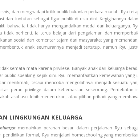
isnis, dan menghadapi kritik publik bukanlah perkara mudah. Ryu teta
i dan tuntutan sebagai figur publik di usia dini. Kegigihannya dala
ukti bahwa ia tidak hanya mengandalkan modal dari keluarganya. Ry
 tidak berhenti. Ia terus belajar dari pengalaman dan memperbaik
 tekanan sosial dan komentar tajam dari masyarakat yang memandan
ng membentuk anak seumurannya menjadi tertutup, namun Ryu justr
tidak semata-mata karena privilese. Banyak anak dari keluarga berad
jar public speaking sejak dini. Ryu memanfaatkan kemewahan yang i
ekadar menikmati, tetapi mencoba mengolahnya menjadi sesuatu yan
itas peran privilege dalam keberhasilan seseorang. Perdebatan in
pakah asal usul lebih menentukan, atau pilihan pribadi yang membaw
DAN LINGKUNGAN KELUARGA
eluarga
memainkan peranan besar dalam perjalanan Ryu sebaga
tem pendidikan formal, Ryu menjalani homeschooling yang memberika