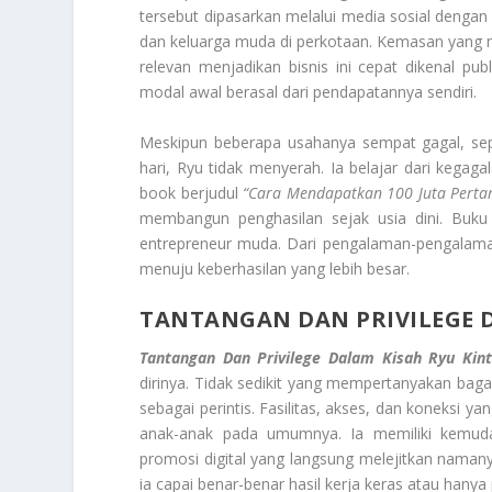
tersebut dipasarkan melalui media sosial denga
dan keluarga muda di perkotaan. Kemasan yang me
relevan menjadikan bisnis ini cepat dikenal p
modal awal berasal dari pendapatannya sendiri.
Meskipun beberapa usahanya sempat gagal, sepe
hari, Ryu tidak menyerah. Ia belajar dari kegag
book berjudul
“Cara Mendapatkan 100 Juta Perta
membangun penghasilan sejak usia dini. Buku d
entrepreneur muda. Dari pengalaman-pengalama
menuju keberhasilan yang lebih besar.
TANTANGAN DAN PRIVILEGE 
Tantangan Dan Privilege Dalam Kisah Ryu Kint
dirinya. Tidak sedikit yang mempertanyakan bag
sebagai perintis. Fasilitas, akses, dan koneksi ya
anak-anak pada umumnya. Ia memiliki kemud
promosi digital yang langsung melejitkan namany
ia capai benar-benar hasil kerja keras atau hanya 