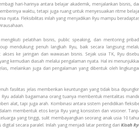
embagi hari-harinya antara belajar akademik, menjalankan bisnis, da
memberinya waktu, tetapi juga ruang untuk menyesuaikan ritme belaja
ia nyata. Fleksibilitas inilah yang menjadikan Ryu mampu beradaptas
wirausahaan.
mengikuti pelatihan bisnis, public speaking, dan mentoring pribadi
oup mendukung penuh langkah Ryu, baik secara langsung melalu
 akses ke jaringan dan wawasan bisnis. Sejak usia TK, Ryu disebu
 yang kemudian diasah melalui pengalaman nyata. Hal ini menunjukka
kelas, melainkan juga dari pengalaman yang dibentuk oleh lingkunga
h fasilitas jelas memberikan keuntungan yang tidak bisa dipungkiri
n Ryu adalah bagaimana orang tuanya membentuk mentalitas mandir
eri alat, tapi juga arah. Kombinasi antara sistem pendidikan fleksibe
 dalam membentuk etos kerja Ryu yang konsisten dan visioner. Tanp
 keluarga yang tinggi, sulit membayangkan seorang anak usia 10 tahu
ital secara paralel. Inilah yang menjadi latar penting dari
Kisah Ry