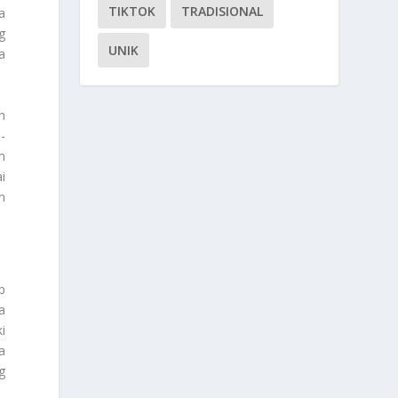
TIKTOK
TRADISIONAL
a
g
UNIK
a
n
-
m
i
n
p
a
i
a
g