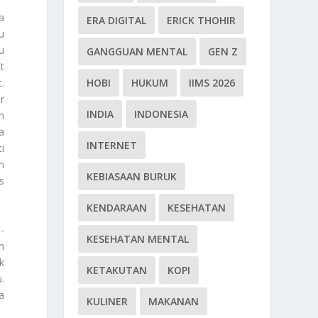
a
ERA DIGITAL
ERICK THOHIR
u
u
GANGGUAN MENTAL
GEN Z
t
HOBI
HUKUM
IIMS 2026
.
r
INDIA
INDONESIA
n
a
INTERNET
i
n
KEBIASAAN BURUK
s
KENDARAAN
KESEHATAN
-
KESEHATAN MENTAL
n
k
KETAKUTAN
KOPI
.
a
KULINER
MAKANAN